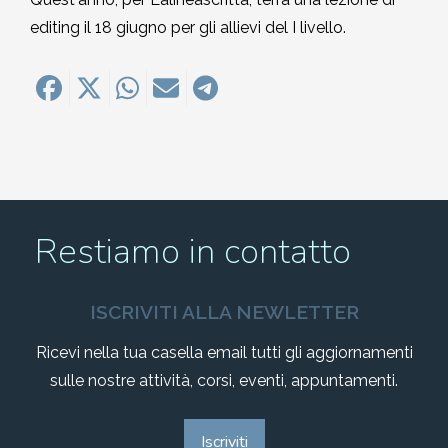
2010-2011
editing il 18 giugno per gli allievi del I livello.
Storia: 2015
2009-2010
Storia: 2010
2008-2009
2007-2008
Restiamo in contatto
2006-2007
2005-2006
ISCRIVITI ALLA NEWLETTER
Ricevi nella tua casella email tutti gli aggiornamenti
2004-2005
sulle nostre attività, corsi, eventi, appuntamenti.
2003-2004
Iscriviti