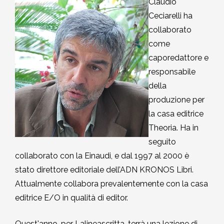
Claudio
MEDITAZIONE E CRESCITA PERSONALE
2018-2019
Quirante Rives
Ceciarelli ha
Storia: 2018
5. Hu Yua, Gallardo, Garro,
5. Queneau, Perec, Aragona,
collaborato
POESIA
2017-2018
6. Bonanni, Sarraute, Lippolis,
Montesano, Quirante, Pesaro
Sebregondi
come
Storia: 2017
Petrignani
caporedattore e
2016-2017
6. Bufalino, Nafisi, Attanasio,
responsabile
Storia: 2016
7. Rollo, Bosio, Desai, Kang
Morazzoni
della
2015-2016
produzione per
Storia: 2014
7. Georgi Gospodinov
la casa editrice
2014-2015
Theoria. Ha in
Storia: 2013
seguito
2013-2014
collaborato con la Einaudi, e dal 1997 al 2000 è
Storia: 2012
stato direttore editoriale dell’ADN KRONOS Libri.
2012-2013
Attualmente collabora prevalentemente con la casa
Storia: 2011
editrice E/O in qualità di editor.
2011-2012
Storia: 2009
Quest'anno, per Lalineascritta, terrà una lezione di