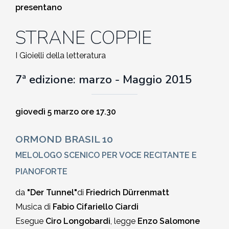
presentano
2010-2011
Storia: 2015
STRANE COPPIE
2009-2010
I Gioielli della letteratura
Storia: 2010
2008-2009
7ª edizione:
marzo - Maggio 2015
2007-2008
giovedì 5 marzo ore 17.30
2006-2007
ORMOND BRASIL 10
MELOLOGO SCENICO PER VOCE RECITANTE E
2005-2006
PIANOFORTE
2004-2005
da
"Der Tunnel"
di
Friedrich Dürrenmatt
Musica di
Fabio Cifariello Ciardi
2003-2004
Esegue
Ciro Longobardi
, legge
Enzo Salomone