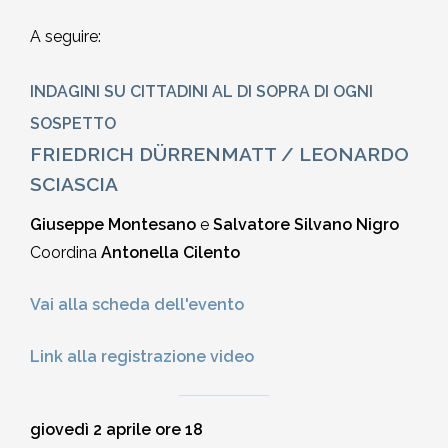
2002-2003
A seguire:
2001-2002
INDAGINI SU CITTADINI AL DI SOPRA DI OGNI
SOSPETTO
2000-2001
FRIEDRICH DÜRRENMATT / LEONARDO
SCIASCIA
Dal 1993 al 2000
Giuseppe Montesano
e
Salvatore Silvano Nigro
Coordina
Antonella Cilento
Vai alla scheda dell'evento
Link alla registrazione video
giovedì 2 aprile ore 18