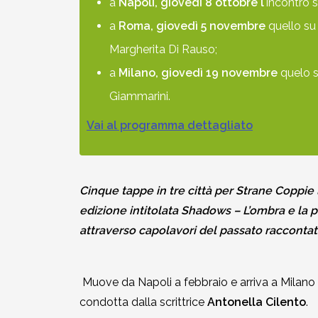
a
Napoli,
giovedì 8 ottobre l
'incontro 
a
Roma, giovedì 5 novembre
quello su
Margherita Di Rauso;
a
Milano, giovedì 19 novembre
quelo s
Giammarini.
Vai al programma dettagliato
Cinque tappe in tre città per Strane Coppie 
edizione intitolata Shadows – L’ombra e la 
attraverso capolavori del passato raccontat
Muove da Napoli a febbraio e arriva a Milan
condotta dalla scrittrice
Antonella Cilento
.