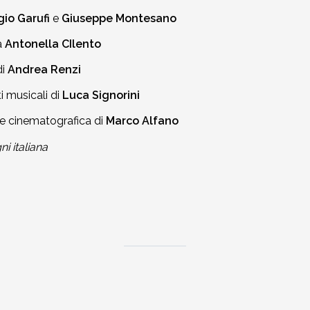
gio Garufi
e
Giuseppe Montesano
a
Antonella CIlento
di
Andrea Renzi
i musicali di
Luca Signorini
e cinematografica di
Marco Alfano
ni italiana