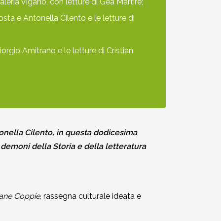
ria Viganò, con letture di Gea Martire;
a e Antonella Cilento e le letture di
io Amitrano e le letture di Cristian
tonella Cilento, in questa dodicesima
demoni della Storia e della letteratura
rane Coppie
, rassegna culturale ideata e