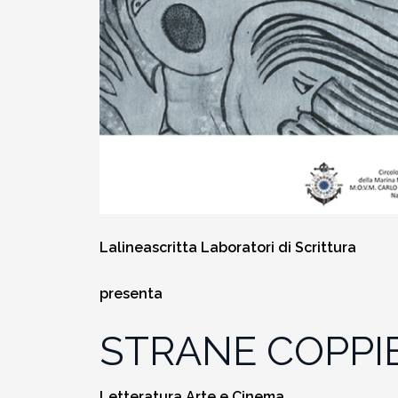
2010-2011
Storia: 2015
2009-2010
Storia: 2010
2008-2009
2007-2008
2006-2007
Lalineascritta Laboratori di Scrittura
2005-2006
presenta
2004-2005
STRANE COPPIE
2003-2004
Letteratura Arte e Cinema