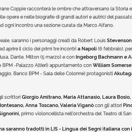
trane Coppie racconterà le ombre che attraversano la Storia e 
le opere e nelle biografie di grandi autori e autrici del passato
ad ogni incontro una sezione curata da Marco Alfano.
reale, saranno i personaggi creati da Robert Louis
Stevenson 
prire il ciclo dei primi tre incontri
a
Napoli
(6 febbraio), p
usa, Dante, Milton (5 marzo) e con
Ingeborg Bachmann e Ag
 BPM -Palazzo Altieri) appuntamento con
William Somerse
ggio, Banco BPM - Sala delle Colonne) protagonisti
Akutag
gli scrittori
Giorgio Amitrano, Maria Attanasio, Laura Bosio, 
Montesano, Anna Toscano, Valeria Viganò
con gli attori
Pin
ignorini,
primo violoncellista nell'orchestra del Teatro di San
oma saranno tradotti in LIS - Lingua dei Segni italiana co