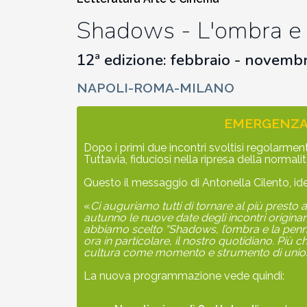
2002-2003
Shadows - L'ombra e 
2001-2002
12ª edizione: febbr
aio - novemb
NAPOLI-ROMA-MILANO
2000-2001
EMERGENZA 
Dal 1993 al 2000
Dopo i primi due incontri svoltisi regolarm
Tuttavia, fiduciosi nella ripresa della norma
Questo il messaggio di Antonella Cilento, ide
«
Ci auguriamo tutti di tornare al più presto
autunno le nuove date degli incontri origin
abbiamo scelto “Shadows, l’ombra e la penna” 
ora in particolare, il nostro quotidiano. Più 
cultura come momento e strumento di unione
La nuova programmazione vede quindi: