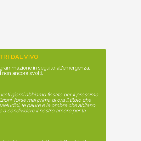
RI DAL VIVO
rogrammazione in seguito all'emergenza.
i non ancora svolti.
esti giorni abbiamo fissato per il prossimo
zioni, forse mai prima di ora il titolo che
uietudini, le paure e le ombre che abitano,
 e a condividere il nostro amore per la