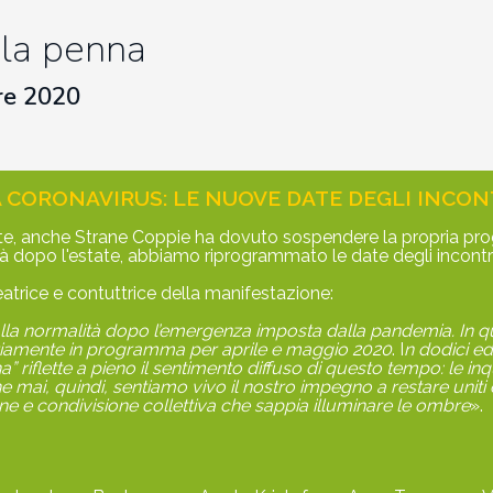
la penna
re 2020
CORONAVIRUS: LE NUOVE DATE DEGLI INCONT
ente, anche Strane Coppie ha dovuto sospendere la propria p
lità dopo l'estate, abbiamo riprogrammato le date degli incontr
atrice e contuttrice della manifestazione:
 alla normalità dopo l’emergenza imposta dalla pandemia. In qu
ariamente in programma per aprile e maggio 2020
. I
n dodici edi
riflette a pieno il sentimento diffuso di questo tempo: le inq
che mai, quindi, sentiamo vivo il nostro impegno a restare uniti
 e condivisione collettiva che sappia illuminare le ombre
».