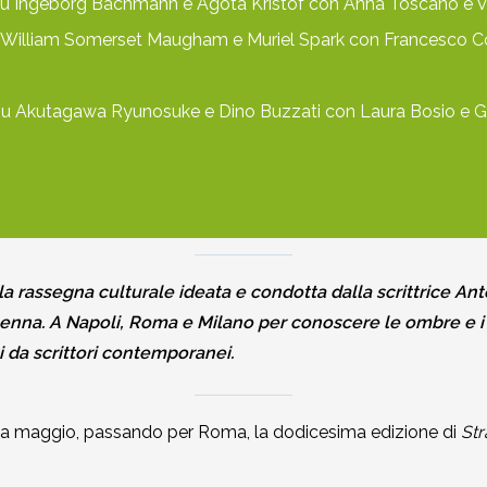
su Ingeborg Bachmann e Agota Kristof con Anna Toscano e Vale
 William Somerset Maugham e Muriel Spark con Francesco Cost
u Akutagawa Ryunosuke e Dino Buzzati con Laura Bosio e Giorg
la rassegna culturale ideata e condotta dalla scrittrice An
penna. A Napoli, Roma e Milano per conoscere le ombre e i 
i da scrittori contemporanei.
o a maggio, passando per Roma, la dodicesima edizione di
St