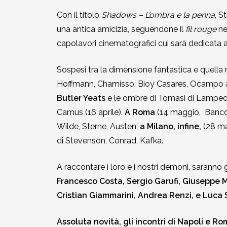
Con il titolo
Shadows – L’ombra e la penna
, S
una antica amicizia, seguendone il
fil rouge
nel
capolavori cinematografici cui sarà dedicata 
Sospesi tra la dimensione fantastica e quella 
Hoffmann, Chamisso, Bioy Casares, Ocampo ad a
Butler Yeats
e le ombre di Tomasi di Lamped
Camus (16 aprile).
A Roma
(14 maggio, Banco
Wilde, Sterne, Austen;
a Milano, infine,
(28 ma
di Stevenson, Conrad, Kafka.
A raccontare i loro e i nostri demoni, saranno
Francesco Costa, Sergio Garufi, Giuseppe 
Cristian Giammarini, Andrea Renzi, e Luca S
Assoluta novità, gli incontri di Napoli e R