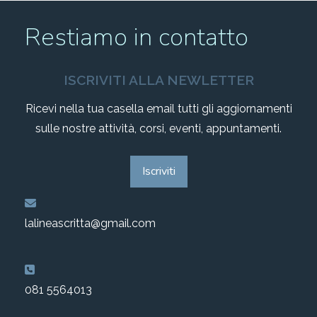
2010-2011
Restiamo in contatto
Storia: 2015
2009-2010
Storia: 2010
ISCRIVITI ALLA NEWLETTER
2008-2009
Ricevi nella tua casella email tutti gli aggiornamenti
sulle nostre attività, corsi, eventi, appuntamenti.
2007-2008
Iscriviti
2006-2007
2005-2006
lalineascritta@gmail.com
2004-2005
081 5564013
2003-2004