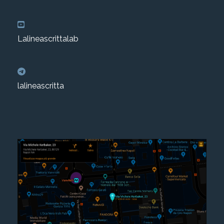
Lalineascrittalab
lalineascritta