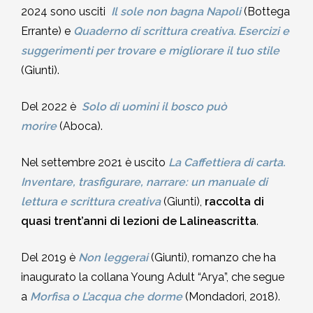
2024 sono usciti
Il sole non bagna Napoli
(Bottega
2010-2011
Errante) e
Quaderno di scrittura creativa. Esercizi e
Storia: 2015
suggerimenti per trovare e migliorare il tuo stile
2009-2010
(Giunti).
Storia: 2010
2008-2009
Del 2022 è
Solo di uomini il bosco può
morire
(Aboca).
2007-2008
Nel settembre 2021 è uscito
La Caffettiera di carta.
2006-2007
Inventare, trasfigurare, narrare: un manuale di
lettura e scrittura creativa
(Giunti),
raccolta di
2005-2006
quasi trent’anni di lezioni de Lalineascritta
.
2004-2005
Del 2019 è
Non leggerai
(Giunti), romanzo che ha
inaugurato la collana Young Adult “Arya”, che segue
2003-2004
a
Morfisa o L’acqua che dorme
(Mondadori, 2018).