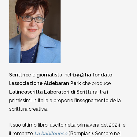
MEDITAZIONE E CRESCITA PERSONALE
2018-2019
Quirante Rives
Storia: 2018
5. Hu Yua, Gallardo, Garro,
5. Queneau, Perec, Aragona,
POESIA
2017-2018
6. Bonanni, Sarraute, Lippolis,
Montesano, Quirante, Pesaro
Sebregondi
Storia: 2017
Petrignani
2016-2017
6. Bufalino, Nafisi, Attanasio,
Storia: 2016
7. Rollo, Bosio, Desai, Kang
Morazzoni
2015-2016
Storia: 2014
7. Georgi Gospodinov
Scrittrice
e
giornalista
, nel
1993
ha fondato
2014-2015
l’associazione Aldebaran Park
che produce
Storia: 2013
Lalineascritta Laboratori di Scrittura
, tra i
2013-2014
primissimi in Italia a proporre l’insegnamento della
Storia: 2012
scrittura creativa.
2012-2013
Storia: 2011
Il suo ultimo libro, uscito nella primavera del 2024, è
2011-2012
il romanzo
La babilonese
(Bompiani). Sempre nel
Storia: 2009