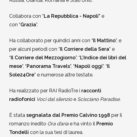
Russia, Olanda, Romania e Stati Uniti.
Collabora con “
La Repubblica - Napoli”
e
con “
Grazia
”.
Ha collaborato per quindici anni con “
Il Mattino
”, e
per alcuni periodi con “
Il Corriere della Sera
” e
“
Il Corriere del Mezzogiorno
”, “
L’Indice dei libri del
mese
”, “
Panorama Travels
”, “
Napoli oggi
”, “
Il
Sole24Ore
” e numerose altre testate.
Ha realizzato per RAI RadioTre i
racconti
radiofonici
Voci dal silenzio
e
Scisciano Paradise
.
È stata
segnalata dal Premio Calvino 1998
per il
romanzo inedito
Ora d’aria
e ha vinto il
Premio
Tondelli
con la sua tesi di laurea.