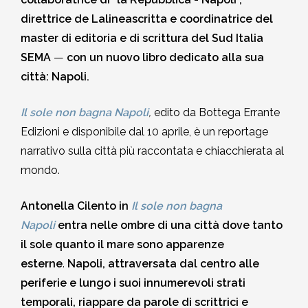
2002-2003
direttrice de Lalineascritta e coordinatrice del
master di editoria e di scrittura del Sud Italia
2001-2002
SEMA
—
con un nuovo libro dedicato alla sua
città: Napoli.
2000-2001
Il sole non bagna Napoli
,
edito da Bottega Errante
Edizioni e disponibile dal 10 aprile, è un reportage
Dal 1993 al 2000
narrativo sulla città più raccontata e chiacchierata al
mondo.
Antonella Cilento in
Il sole non bagna
Napoli
entra nelle ombre di una città dove tanto
il sole quanto il mare sono apparenze
esterne
.
Napoli, attraversata dal centro alle
periferie e lungo i suoi innumerevoli strati
temporali, riappare da parole di scrittrici e