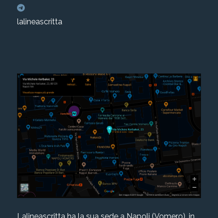
lalineascritta
Lalineascritta ha la sua sede a Napoli (Vomero), in