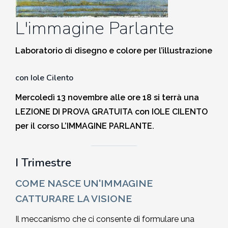
2010-2011
L'immagine Parlante
Storia: 2015
2009-2010
Laboratorio di disegno e colore per l’illustrazione
Storia: 2010
2008-2009
con Iole Cilento
Mercoledì 13 novembre alle ore 18 si terrà una
2007-2008
LEZIONE DI PROVA GRATUITA con IOLE CILENTO
per il corso L’IMMAGINE PARLANTE.
2006-2007
2005-2006
I Trimestre
COME NASCE UN'IMMAGINE
2004-2005
CATTURARE LA VISIONE
2003-2004
Il meccanismo che ci consente di formulare una