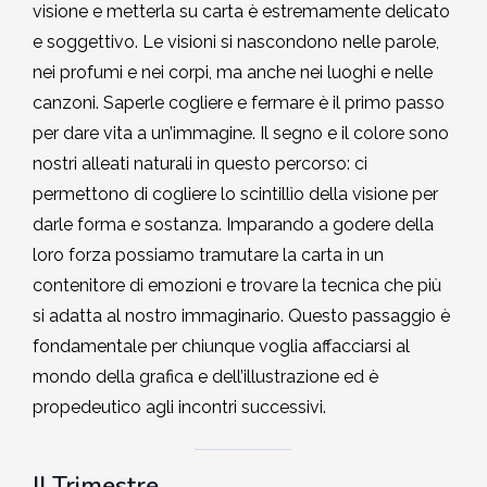
visione e metterla su carta è estremamente delicato
2002-2003
e soggettivo. Le visioni si nascondono nelle parole,
nei profumi e nei corpi, ma anche nei luoghi e nelle
2001-2002
canzoni. Saperle cogliere e fermare è il primo passo
per dare vita a un’immagine. Il segno e il colore sono
2000-2001
nostri alleati naturali in questo percorso: ci
permettono di cogliere lo scintillìo della visione per
Dal 1993 al 2000
darle forma e sostanza. Imparando a godere della
loro forza possiamo tramutare la carta in un
contenitore di emozioni e trovare la tecnica che più
si adatta al nostro immaginario. Questo passaggio è
fondamentale per chiunque voglia affacciarsi al
mondo della grafica e dell’illustrazione ed è
propedeutico agli incontri successivi.
II Trimestre