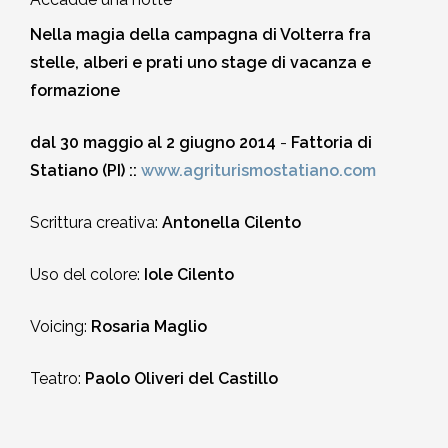
2010-2011
Nella magia della campagna di Volterra fra
Storia: 2015
stelle, alberi e prati uno stage di vacanza e
2009-2010
formazione
Storia: 2010
2008-2009
dal 30 maggio al 2 giugno 2014
-
Fattoria di
Statiano (PI) ::
www.agriturismostatiano.com
2007-2008
Scrittura creativa:
Antonella Cilento
2006-2007
Uso del colore:
Iole Cilento
2005-2006
Voicing:
Rosaria Maglio
2004-2005
Teatro:
Paolo Oliveri del Castillo
2003-2004