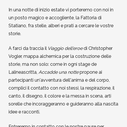
2002-2003
In una notte di inizio estate vi porteremo con noi in
un posto magico e accogliente, la Fattoria di
2001-2002
Statiano, fra stelle, alberi e prati a cercare le vostre
storie.
2000-2001
A farci da traccia il
Viaggio dell'eroe
di Christopher
Dal 1993 al 2000
Vogler, mappa alchemica per la costruzione delle
storie, ma non solo: come in ogni stage de
Lalineascritta,
Accadde una notte
propone ai
partecipanti un'avventura dell'anima e del corpo,
complici il contatto con noi stessi, la respirazione, il
canto, il disegno, il colore e la messa in scena, arti
sorelle che incoraggeranno e guideranno alla nascita
idee e racconti.
Entreremo in contatto con le nostre paure per