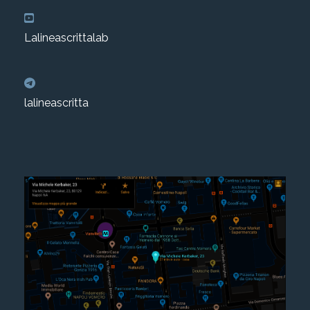
Lalineascrittalab
lalineascritta