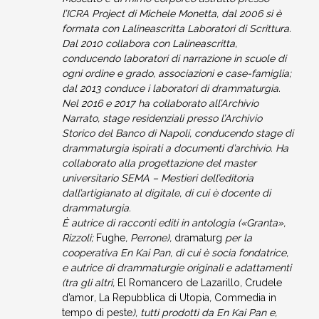
l’ICRA Project di Michele Monetta, dal 2006 si è
formata con Lalineascritta Laboratori di Scrittura.
Dal 2010 collabora con Lalineascritta,
conducendo laboratori di narrazione in scuole di
ogni ordine e grado, associazioni e case-famiglia;
dal 2013 conduce i laboratori di drammaturgia.
Nel 2016 e 2017 ha collaborato all’Archivio
Narrato, stage residenziali presso l’Archivio
Storico del Banco di Napoli, conducendo stage di
drammaturgia ispirati a documenti d’archivio. Ha
collaborato alla progettazione del master
universitario SEMA – Mestieri dell’editoria
dall’artigianato al digitale, di cui è docente di
drammaturgia.
È autrice di racconti editi in antologia («Granta»,
Rizzoli;
Fughe
, Perrone),
dramaturg
per la
cooperativa En Kai Pan, di cui è socia fondatrice,
e autrice di drammaturgie originali e adattamenti
(tra gli altri,
El Romancero de Lazarillo
,
Crudele
d’amor
,
La Repubblica di Utopia
,
Commedia in
tempo di peste
), tutti prodotti da En Kai Pan e,