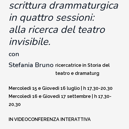
scrittura drammaturgica
MEDITAZIONE E CRESCITA PERSONALE
2018-2019
Quirante Rives
in quattro sessioni:
Storia: 2018
5. Hu Yua, Gallardo, Garro,
5. Queneau, Perec, Aragona,
POESIA
2017-2018
6. Bonanni, Sarraute, Lippolis,
Montesano, Quirante, Pesaro
Sebregondi
alla ricerca del teatro
Storia: 2017
Petrignani
invisibile.
2016-2017
6. Bufalino, Nafisi, Attanasio,
Storia: 2016
7. Rollo, Bosio, Desai, Kang
Morazzoni
con
2015-2016
Stefania Brun
o
Storia: 2014
7. Georgi Gospodinov
ricercatrice in Storia del
2014-2015
teatro e dramaturg
Storia: 2013
2013-2014
Mercoledì 15 e Giovedì 16 luglio | h 17,30-20,30
Storia: 2012
Mercoledì 16 e Giovedì 17 settembre | h 17,30-
2012-2013
20,30
Storia: 2011
IN VIDEOCONFERENZA INTERATTIVA
2011-2012
Storia: 2009