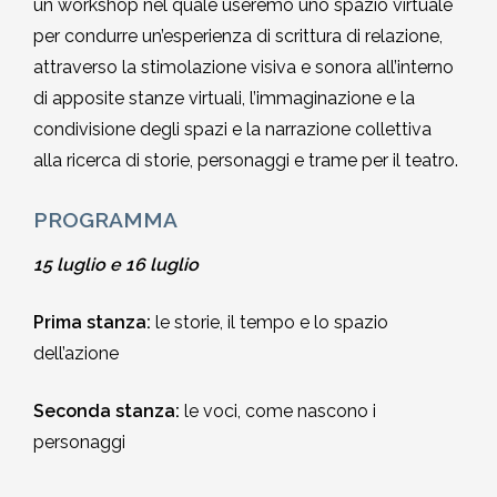
un workshop nel quale useremo uno spazio virtuale
2002-2003
per condurre un’esperienza di scrittura di relazione,
attraverso la stimolazione visiva e sonora all’interno
2001-2002
di apposite stanze virtuali, l’immaginazione e la
condivisione degli spazi e la narrazione collettiva
2000-2001
alla ricerca di storie, personaggi e trame per il teatro.
Dal 1993 al 2000
PROGRAMMA
15 luglio e 16 luglio
Prima stanza:
le storie, il tempo e lo spazio
dell’azione
Seconda stanza:
le voci, come nascono i
personaggi