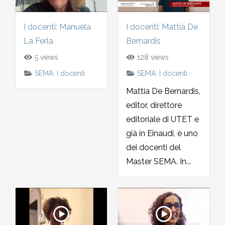
2002-2003
I docenti: Manuela
I docenti: Mattia De
2001-2002
La Ferla
Bernardis
5 views
128 views
2000-2001
SEMA: I docenti
SEMA: I docenti
Mattia De Bernardis,
Dal 1993 al 2000
editor, direttore
editoriale di UTET e
già in Einaudi, è uno
dei docenti del
Master SEMA. In...