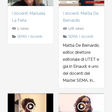
2002-2003
I docenti: Manuela
I docenti: Mattia De
2001-2002
La Ferla
Bernardis
5 views
128 views
2000-2001
SEMA: I docenti
SEMA: I docenti
Mattia De Bernardis,
Dal 1993 al 2000
editor, direttore
editoriale di UTET e
già in Einaudi, è uno
dei docenti del
Master SEMA. In...