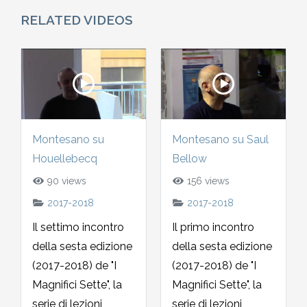
2010-2011
RELATED VIDEOS
Storia: 2015
2009-2010
Storia: 2010
2008-2009
2007-2008
Montesano su
Montesano su Saul
Houellebecq
Bellow
2006-2007
90 views
156 views
2017-2018
2017-2018
2005-2006
Il settimo incontro
Il primo incontro
della sesta edizione
della sesta edizione
2004-2005
(2017-2018) de "I
(2017-2018) de "I
Magnifici Sette", la
Magnifici Sette", la
2003-2004
serie di lezioni
serie di lezioni