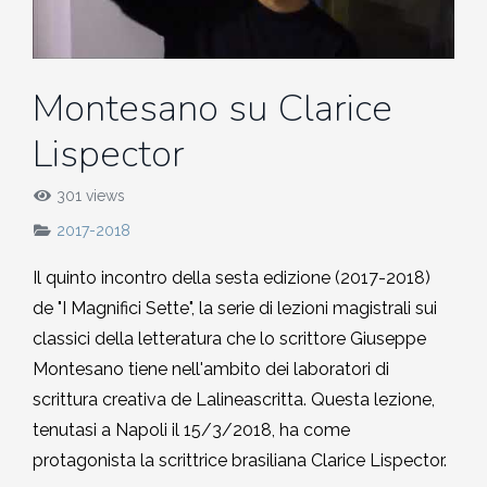
MEDITAZIONE E CRESCITA PERSONALE
2018-2019
Quirante Rives
Storia: 2018
5. Hu Yua, Gallardo, Garro,
5. Queneau, Perec, Aragona,
POESIA
2017-2018
6. Bonanni, Sarraute, Lippolis,
Montesano, Quirante, Pesaro
Sebregondi
Montesano su Clarice
Storia: 2017
Petrignani
Lispector
2016-2017
6. Bufalino, Nafisi, Attanasio,
Storia: 2016
7. Rollo, Bosio, Desai, Kang
Morazzoni
301 views
2015-2016
2017-2018
Storia: 2014
7. Georgi Gospodinov
2014-2015
Il quinto incontro della sesta edizione (2017-2018)
Storia: 2013
de "I Magnifici Sette", la serie di lezioni magistrali sui
2013-2014
classici della letteratura che lo scrittore Giuseppe
Storia: 2012
Montesano tiene nell'ambito dei laboratori di
2012-2013
scrittura creativa de Lalineascritta. Questa lezione,
Storia: 2011
tenutasi a Napoli il 15/3/2018, ha come
2011-2012
protagonista la scrittrice brasiliana Clarice Lispector.
Storia: 2009