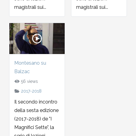
magistrali sui...
magistrali sui...
2002-2003
2001-2002
2000-2001
Dal 1993 al 2000
Montesano su
Balzac
56 views
2017-2018
Il secondo incontro
della sesta edizione
(2017-2018) de "I
Magnifici Sette", la
serie di lezioni