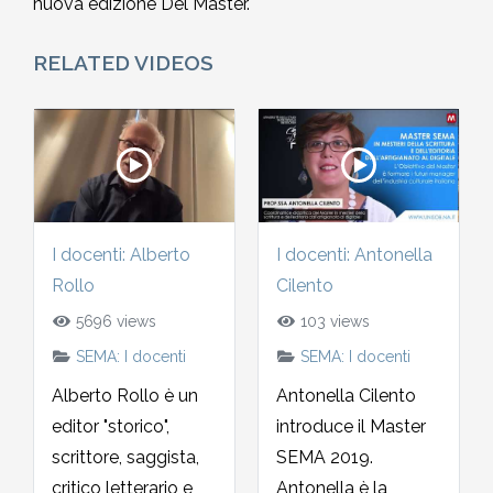
nuova edizione Del Master.
2010-2011
Storia: 2015
RELATED VIDEOS
2009-2010
Storia: 2010
2008-2009
2007-2008
I docenti: Alberto
I docenti: Antonella
2006-2007
Rollo
Cilento
5696 views
103 views
2005-2006
SEMA: I docenti
SEMA: I docenti
Alberto Rollo è un
Antonella Cilento
2004-2005
editor "storico",
introduce il Master
scrittore, saggista,
SEMA 2019.
2003-2004
critico letterario e
Antonella è la