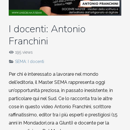
MEDITAZIONE E CRESCITA PERSONALE
2018-2019
Quirante Rives
Storia: 2018
5. Hu Yua, Gallardo, Garro,
5. Queneau, Perec, Aragona,
POESIA
2017-2018
6. Bonanni, Sarraute, Lippolis,
Montesano, Quirante, Pesaro
Sebregondi
I docenti: Antonio
Storia: 2017
Petrignani
Franchini
2016-2017
6. Bufalino, Nafisi, Attanasio,
Storia: 2016
7. Rollo, Bosio, Desai, Kang
Morazzoni
195 views
2015-2016
SEMA: I docenti
Storia: 2014
7. Georgi Gospodinov
2014-2015
Per chi è interessato a lavorare nel mondo
Storia: 2013
dell'editoria, il Master SEMA rappresenta oggi
2013-2014
un'opportunità preziosa, in passato inesistente, in
Storia: 2012
particolare qui nel Sud. Ce lo racconta tra le altre
2012-2013
cose in questo video Antonio Franchini, scrittore
Storia: 2011
raffinatissimo, editor tra i più esperti e prestigiosi (15
2011-2012
anni in Mondadori,ora a GIunti) e docente per la
Storia: 2009