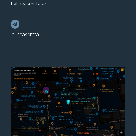
Lalineascrittalab
lalineascritta