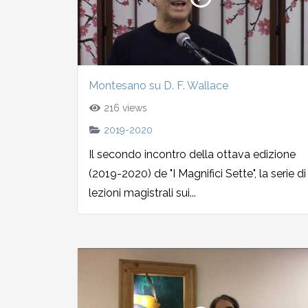
2010-2011
Storia: 2015
2009-2010
Storia: 2010
Montesano su D. F. Wallace
2008-2009
216 views
2019-2020
2007-2008
Il secondo incontro della ottava edizione
2006-2007
(2019-2020) de "I Magnifici Sette", la serie di
lezioni magistrali sui...
2005-2006
2004-2005
2003-2004