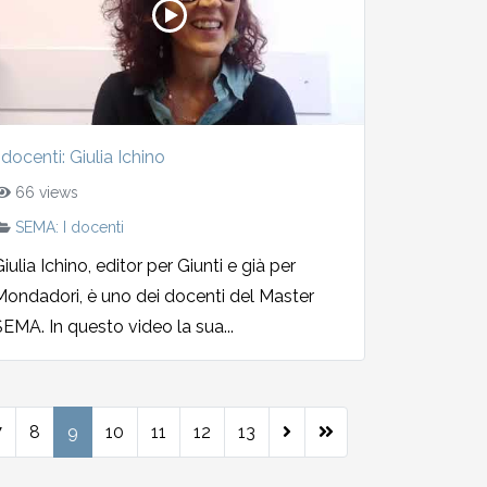
 docenti: Giulia Ichino
66 views
SEMA: I docenti
iulia Ichino, editor per Giunti e già per
Mondadori, è uno dei docenti del Master
SEMA. In questo video la sua...
7
8
9
10
11
12
13