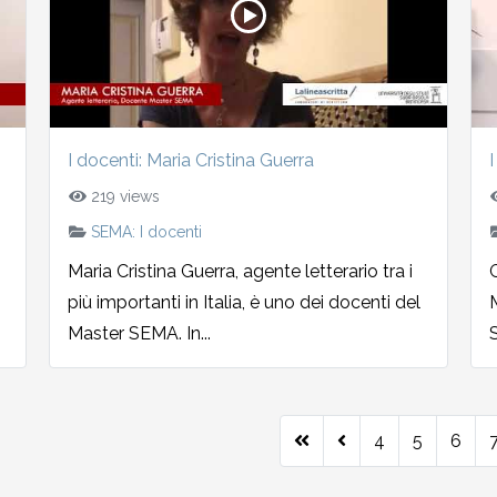
I docenti: Maria Cristina Guerra
I
219 views
SEMA: I docenti
Maria Cristina Guerra, agente letterario tra i
G
più importanti in Italia, è uno dei docenti del
Master SEMA. In...
4
5
6