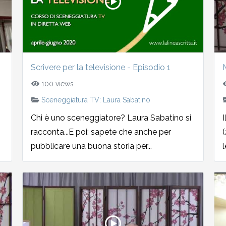
Scrivere per la televisione - Episodio 1
100 views
Sceneggiatura TV: Laura Sabatino
Chi è uno sceneggiatore? Laura Sabatino si
I
racconta...E poi: sapete che anche per
(
pubblicare una buona storia per...
l