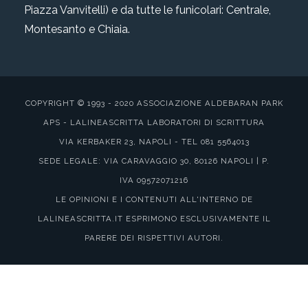
Piazza Vanvitelli) e da tutte le funicolari: Centrale,
Montesanto e Chiaia.
COPYRIGHT © 1993 - 2020 ASSOCIAZIONE ALDEBARAN PARK
APS - LALINEASCRITTA LABORATORI DI SCRITTURA
VIA KERBAKER 23, NAPOLI - TEL 081 5564013
SEDE LEGALE: VIA CARAVAGGIO 30, 80126 NAPOLI | P.
IVA 09572071216
LE OPINIONI E I CONTENUTI ALL'INTERNO DE
LALINEASCRITTA.IT ESPRIMONO ESCLUSIVAMENTE IL
PARERE DEI RISPETTIVI AUTORI.