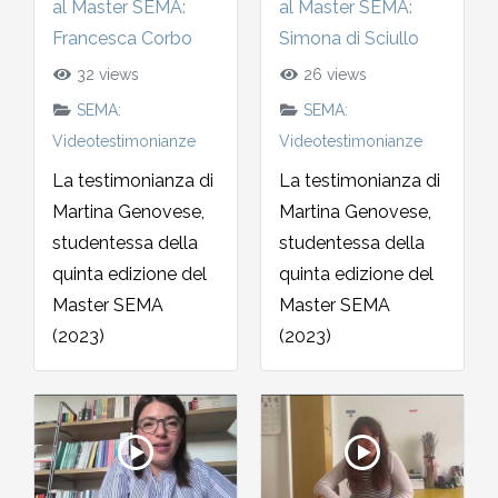
al Master SEMA:
al Master SEMA:
MEDITAZIONE E CRESCITA PERSONALE
2018-2019
Quirante Rives
Francesca Corbo
Simona di Sciullo
Storia: 2018
5. Hu Yua, Gallardo, Garro,
5. Queneau, Perec, Aragona,
32 views
26 views
POESIA
2017-2018
6. Bonanni, Sarraute, Lippolis,
Montesano, Quirante, Pesaro
Sebregondi
SEMA:
SEMA:
Storia: 2017
Petrignani
Videotestimonianze
Videotestimonianze
2016-2017
6. Bufalino, Nafisi, Attanasio,
La testimonianza di
La testimonianza di
Storia: 2016
7. Rollo, Bosio, Desai, Kang
Morazzoni
Martina Genovese,
Martina Genovese,
2015-2016
studentessa della
studentessa della
Storia: 2014
7. Georgi Gospodinov
quinta edizione del
quinta edizione del
2014-2015
Master SEMA
Master SEMA
Storia: 2013
(2023)
(2023)
2013-2014
Storia: 2012
2012-2013
Storia: 2011
2011-2012
Storia: 2009