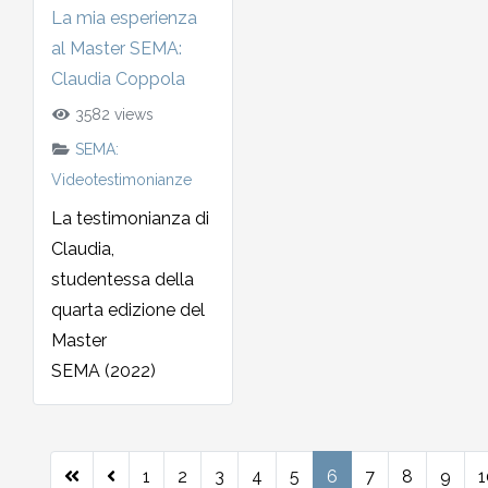
La mia esperienza
al Master SEMA:
Claudia Coppola
3582 views
SEMA:
Videotestimonianze
La testimonianza di
Claudia,
studentessa della
quarta edizione del
Master
SEMA (2022)
1
2
3
4
5
6
7
8
9
1