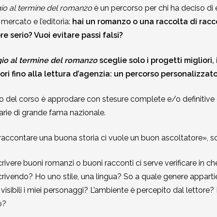
io al termine del romanzo
è un percorso per chi ha deciso di 
 mercato e l’editoria:
hai un romanzo o una raccolta di racco
re serio? Vuoi evitare passi falsi?
io al termine del romanzo
sceglie solo i progetti migliori,
tori fino alla lettura d’agenzia: un percorso personalizzat
 del corso è approdare con stesure complete e/o definitive 
rarie di grande fama nazionale.
raccontare una buona storia ci vuole un buon ascoltatore», scr
crivere buoni romanzi o buoni racconti ci serve verificare in 
crivendo? Ho uno stile, una lingua? So a quale genere appar
visibili i miei personaggi? L’ambiente è percepito dal lettore? E,
o?