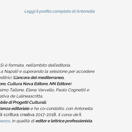
Leggi il profilo completo di Antonella
Si è formata, nell’ambito dell’editoria,
g
a Napoli) e superando la selezione per accedere
itrici (
L’ancora del mediterraneo,
itore, Cultura Nova Editore, NN Editore
).
imo Tallone, Elena Varvello, Paolo Cognetti) e
ativa de Lalineascritta.
ile di Progetti Culturali.
enza editoriale
e ha co-condotto, con Antonella
i scrittura creativa 2017-2018
, il corso de
Il
manzo
, in qualità di
editor e lettrice professionista
.