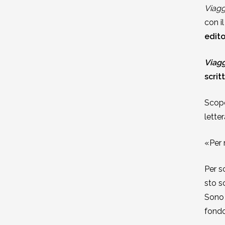
Viagg
2002-2003
con il
edito
2001-2002
Viagg
2000-2001
scrit
Dal 1993 al 2000
Scopo
lette
«Per 
Per s
sto s
Sono 
fond