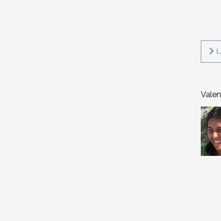
L
Valen