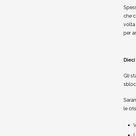
Spess
che ci
volta 
per a
Dieci
Gli s
sblocc
Saran
le cris
V
I