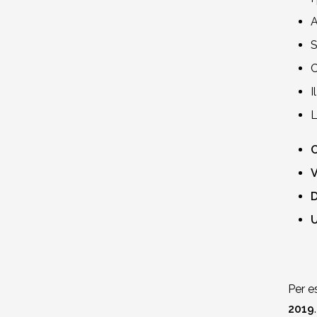
A
S
C
I
L
C
V
D
U
Per e
2019