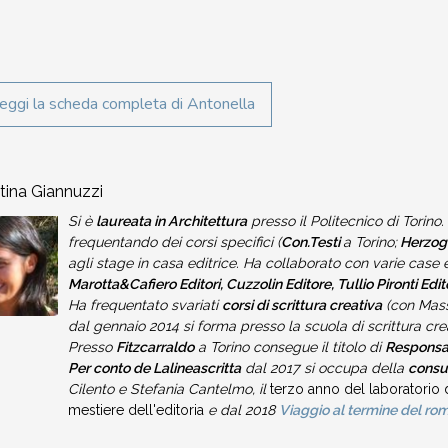
eggi la scheda completa di Antonella
tina Giannuzzi
Si è
laureata in Architettura
presso il Politecnico di Torino. 
frequentando dei corsi specifici (
Con.Testi
a Torino;
Herzo
agli stage in casa editrice. Ha collaborato con varie case ed
Marotta&Cafiero Editori, Cuzzolin Editore, Tullio Pironti Ed
Ha frequentato svariati
corsi di scrittura creativa
(con Mass
dal gennaio 2014 si forma presso la scuola di scrittura cre
Presso
Fitzcarraldo
a Torino consegue il titolo di
Responsab
Per conto de Lalineascritta
dal 2017 si occupa della
consul
Cilento e Stefania Cantelmo, il
terzo anno del laboratorio d
mestiere dell'editoria
e dal 2018
Viaggio al termine del ro