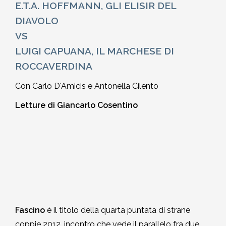
E.T.A. HOFFMANN,
GLI ELISIR DEL
2002-2003
DIAVOLO
VS
2001-2002
LUIGI CAPUANA
,
IL MARCHESE DI
ROCCAVERDINA
2000-2001
Con Carlo D'Amicis e Antonella Cilento
Dal 1993 al 2000
Letture di Giancarlo Cosentino
Fascino
è il titolo della quarta puntata di strane
coppie 2012, incontro che vede il parallelo fra due