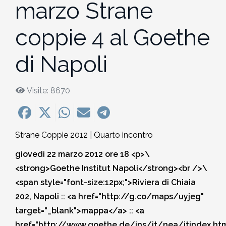
marzo Strane
MEDITAZIONE E CRESCITA PERSONALE
2018-2019
Quirante Rives
Storia: 2018
5. Hu Yua, Gallardo, Garro,
5. Queneau, Perec, Aragona,
coppie 4 al Goethe
POESIA
2017-2018
6. Bonanni, Sarraute, Lippolis,
Montesano, Quirante, Pesaro
Sebregondi
Storia: 2017
di Napoli
Petrignani
2016-2017
6. Bufalino, Nafisi, Attanasio,
Storia: 2016
7. Rollo, Bosio, Desai, Kang
Morazzoni
Visite: 8670
2015-2016
Storia: 2014
7. Georgi Gospodinov
2014-2015
Strane Coppie 2012 | Quarto incontro
Storia: 2013
2013-2014
giovedi 22 marzo 2012 ore 18
<p>\
Storia: 2012
<strong>Goethe Institut Napoli</strong><br />\
2012-2013
<span style="font-size:12px;">Riviera di Chiaia
Storia: 2011
202, Napoli :: <a href="http://g.co/maps/uyjeg"
2011-2012
target="_blank">mappa</a> :: <a
Storia: 2009
href="http://www.goethe.de/ins/it/nea/itindex.ht