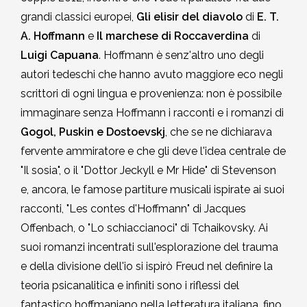
grandi classici europei,
Gli elisir del diavolo
di
E. T.
A. Hoffmann
e
Il marchese di Roccaverdina
di
Luigi Capuana
. Hoffmann è senz'altro uno degli
autori tedeschi che hanno avuto maggiore eco negli
scrittori di ogni lingua e provenienza: non è possibile
immaginare senza Hoffmann i racconti e i romanzi di
Gogol, Puskin e Dostoevskj
, che se ne dichiarava
fervente ammiratore e che gli deve l'idea centrale de
"Il sosia", o il "Dottor Jeckyll e Mr Hide" di Stevenson
e, ancora, le famose partiture musicali ispirate ai suoi
racconti, "Les contes d'Hoffmann" di Jacques
Offenbach, o "Lo schiaccianoci" di Tchaikovsky. Ai
suoi romanzi incentrati sull'esplorazione del trauma
e della divisione dell'io si ispirò Freud nel definire la
teoria psicanalitica e infiniti sono i riflessi del
fantastico hoffmaniano nella letteratura italiana, fino